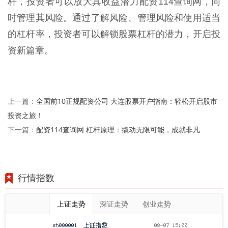
杆，投资者可以放大其收益潜力配资114查询网，同
时管理其风险。通过了解风险、管理风险和使用适当
的杠杆率，投资者可以解锁股票杠杆的潜力，开启投
资新篇章。
全国前10正规配资公司 大连股票开户指南：轻松开启股市
上一篇：
投资之旅！
配资114查询网 杠杆原理：撬动无限可能，成就非凡
下一篇：
行情指数
上证走势
深证走势
创业走势