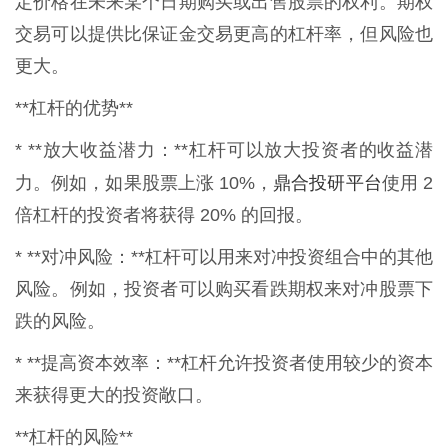
定价格在未来某个日期购买或出售股票的权利。期权
交易可以提供比保证金交易更高的杠杆率，但风险也
更大。
**杠杆的优势**
* **放大收益潜力：**杠杆可以放大投资者的收益潜
鼎合投研平台
力。例如，如果股票上涨 10%，
使用 2
倍杠杆的投资者将获得 20% 的回报。
* **对冲风险：**杠杆可以用来对冲投资组合中的其他
风险。例如，投资者可以购买看跌期权来对冲股票下
跌的风险。
* **提高资本效率：**杠杆允许投资者使用较少的资本
来获得更大的投资敞口。
**杠杆的风险**