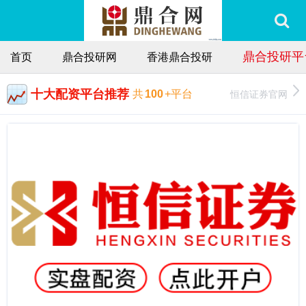
鼎合投研平
首页
鼎合投研网
香港鼎合投研
十大配资平台推荐
恒信证券官网
共
100
+平台