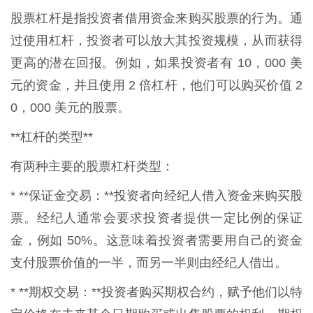
股票杠杆是指投资者借用资金来购买股票的行为。通
过使用杠杆，投资者可以放大其投资规模，从而获得
更高的潜在回报。例如，如果投资者有 10，000 美
元的资金，并且使用 2 倍杠杆，他们可以购买价值 2
0，000 美元的股票。
**杠杆的类型**
有两种主要的股票杠杆类型：
* **保证金交易：**投资者向经纪人借入资金来购买股
票。经纪人通常会要求投资者提供一定比例的保证
金，例如 50%。这意味着投资者需要用自己的资金
支付股票价值的一半，而另一半则由经纪人借出。
* **期权交易：**投资者购买期权合约，赋予他们以特