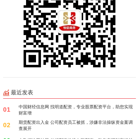
最近发表
中国财经信息网 找明道配资，专业股票配资平台，助您实现
01
财富增
期货配资出入金 公司配资员工被抓，涉嫌非法操纵资金案调
02
查展开