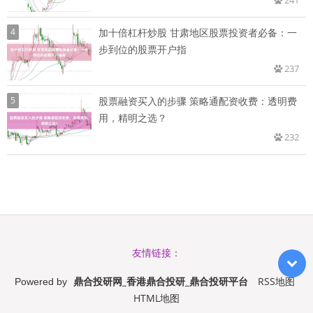
4
加十倍杠杆炒股 甘肃地区股票投资者必备：一
步到位的股票开户指
237
5
股票融资买入的步骤 策略通配资收费：透明费
用，精明之选？
232
友情链接：
鼎合投研网_香港鼎合投研_鼎合投研平台
RSS地图
Powered by
HTML地图