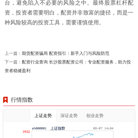
台，避免陷入不必要的风险之中。最终股票杠杆配
资，投资者需要明白，配资并非致富的捷径，而是一
种风险较高的投资工具，需要谨慎使用。
期货配资骗局 配资指引：新手入门与风险防范
上一篇：
配资行业查询 长沙股票配资公司：专业配资服务，助力投
下一篇：
资者稳健盈利
行情指数
上证走势
深证走势
创业走势