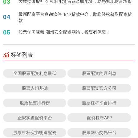
03
大数据诊股神器 杠杆配资首选久联配资，助您实现财富增长
最新配资平台查询软件 专业贷款中介，助您轻松获取配资贷
04
款
05
股票学习视频 潮州安全配资网站，投资有保障！
标签列表
全国股票配资利息最低
股票配资的月利息
股票入门基础
股票配资官方公司
股票配资排行榜
股票杠杆平台排行
正规实盘配资平台
配资杠杆APP
股票杠杆实力明道配资
股票网络交易平台