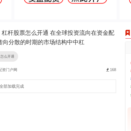
杠杆股票怎么开通 在全球投资流向在资金配
转向分散的时期的市场结构中中杠
票怎么开通
配资门户网
168
全部加载完成