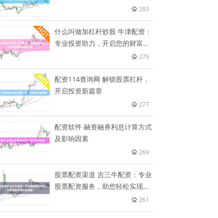
283
什么叫做加杠杆炒股 牛津配资：
专业投资助力，开启您的财富增
值
279
配资114查询网 解锁股票杠杆，
开启投资新篇章
277
配资软件 融资融券利息计算方式
及影响因素
269
股票配资渠道 吉三牛配资：专业
股票配资服务，助您轻松实现财
富
261