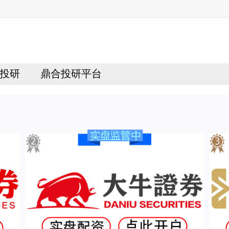
投研
鼎合投研平台