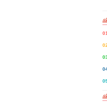
0
0
0
0
0