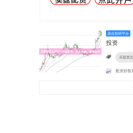
鼎合投研平台
投资
买股票
配资炒股