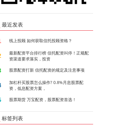
最近发表
1
线上投顾 如何获取信托投顾资格？
最新配资平台排行榜 信托配资叫停！正规配
2
资渠道要求落实，投资
3
股票配资打新 信托配资的规定及注意事项
加杠杆买股票怎么操作? 0.8%月息股票配
4
资，低息配资方案，
5
股票期货 万宝配资，股票配资首选！
标签列表