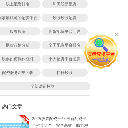
线上配资排名
和田股票配资
国家最认可的配资平台
炒股炒股配资
股票投资
期货配资平台门户
期货行情分析
全国配资平台排名
股票如何操作杠杆
十大配资平台证券
配资服务APP下载
杠杆炒股
全部话题标签
热门文章
2025股票配资平台 最新配资平
台推荐大全：安全高效，助力您