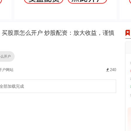
买股票怎么开户 炒股配资：放大收益，谨慎
怎么开户
开户网站
240
全部加载完成