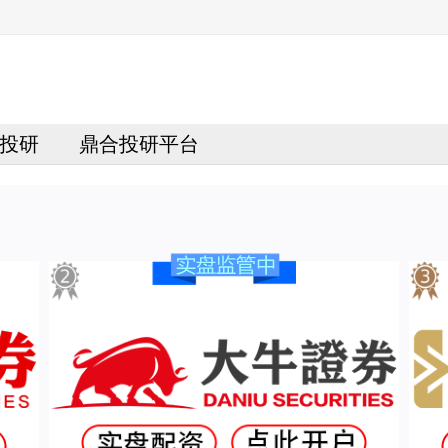
投研
鼎合投研平台