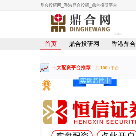
鼎合投研网_香港鼎合投研_鼎合投研平台
首页
鼎合投研网
香港鼎合
十大配资平台推荐
共
100
+平台