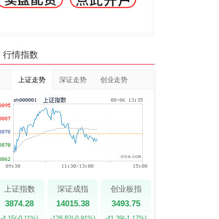
行情指数
上证走势
深证走势
创业走势
上证指数
深证成指
创业板指
3874.28
14015.38
3493.75
-4.15
(-0.11%)
-128.82
(-0.91%)
-41.39
(-1.17%)