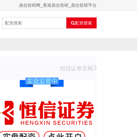
鼎合投研网_香港鼎合投研_鼎合投研平台
配资搜索
恒信证券官网