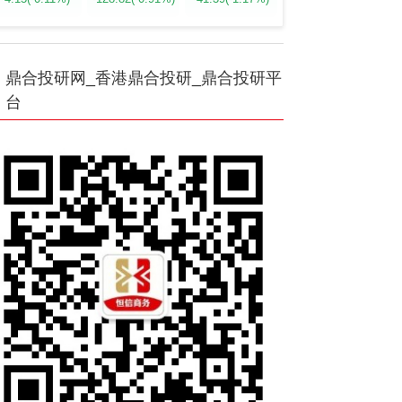
鼎合投研网_香港鼎合投研_鼎合投研平
台