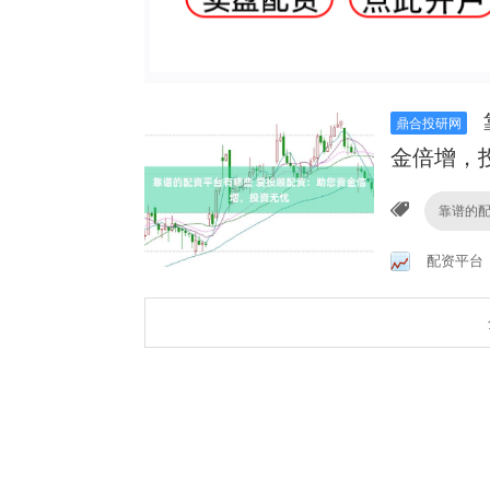
鼎合投研网
金倍增，
靠谱的
配资平台