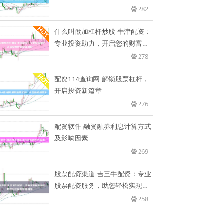
282
什么叫做加杠杆炒股 牛津配资：
专业投资助力，开启您的财富增
值
278
配资114查询网 解锁股票杠杆，
开启投资新篇章
276
配资软件 融资融券利息计算方式
及影响因素
269
股票配资渠道 吉三牛配资：专业
股票配资服务，助您轻松实现财
富
258