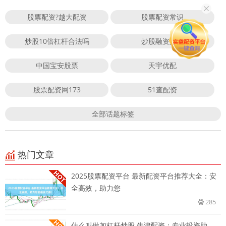
股票配资?越大配资
股票配资常识
炒股10倍杠杆合法吗
炒股融资好吗
中国宝安股票
天宇优配
股票配资网173
51查配资
全部话题标签
热门文章
2025股票配资平台 最新配资平台推荐大全：安
全高效，助力您
285
什么叫做加杠杆炒股 牛津配资：专业投资助