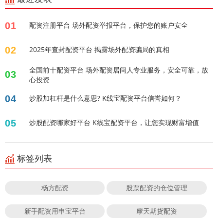
01
配资注册平台 场外配资举报平台，保护您的账户安全
02
2025年查封配资平台 揭露场外配资骗局的真相
全国前十配资平台 场外配资居间人专业服务，安全可靠，放
03
心投资
04
炒股加杠杆是什么意思? K线宝配资平台信誉如何？
05
炒股配资哪家好平台 K线宝配资平台，让您实现财富增值
标签列表
杨方配资
股票配资的仓位管理
新手配资用申宝平台
摩天期货配资