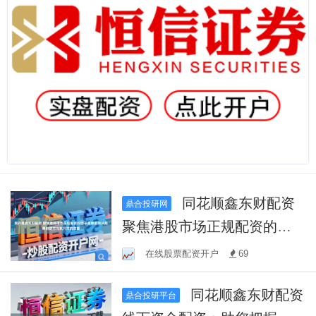
同花顺鑫东财配资
鼎合投研网
聚焦港股市场正规配资的因
子漂移监测从规则制定方与
在线股票配资开户
69
执行方的双重
同花顺鑫东财配资
鼎合投研平台